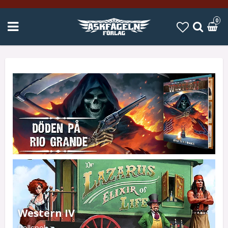
0
Western IV
Rollspel