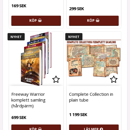
169 SEK
299 SEK
KÖP
KÖP
NYHET
NYHET
Lägg till i favoritlistan
Lägg t
Freeway Warrior
Complete Collection in
komplett samling
plain tube
(hårdpärm)
1 199 SEK
699 SEK
KÖP
LÄS MER