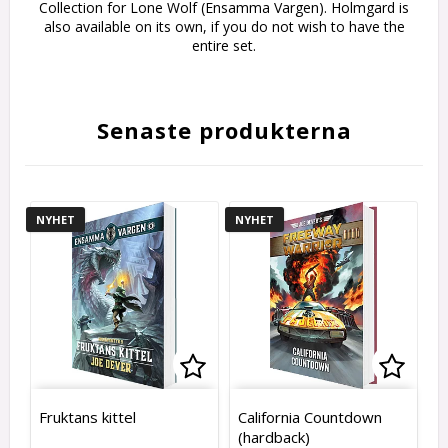
Collection for Lone Wolf (Ensamma Vargen). Holmgard is
also available on its own, if you do not wish to have the
entire set.
Senaste produkterna
NYHET
NYHET
Lägg till i favoritlistan
Lägg t
Fruktans kittel
California Countdown
(hardback)