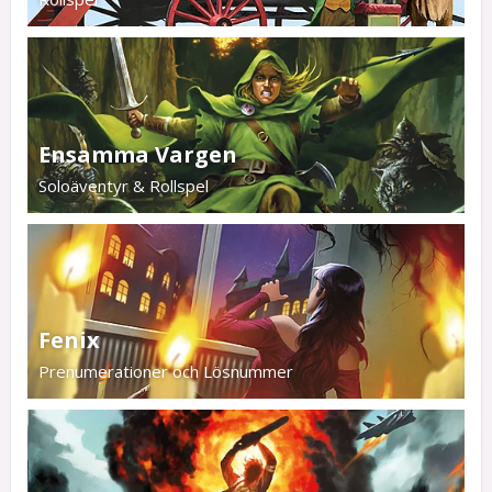
Ensamma Vargen
Soloäventyr & Rollspel
Fenix
Prenumerationer och Lösnummer