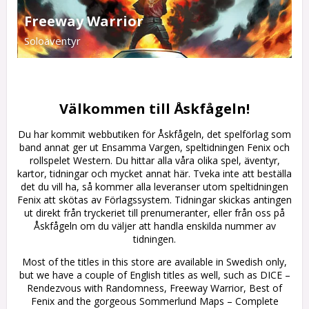
Freeway Warrior
Soloäventyr
Välkommen till Åskfågeln!
Du har kommit webbutiken för Åskfågeln, det spelförlag som
band annat ger ut Ensamma Vargen, speltidningen Fenix och
rollspelet Western. Du hittar alla våra olika spel, äventyr,
kartor, tidningar och mycket annat här. Tveka inte att beställa
det du vill ha, så kommer alla leveranser utom speltidningen
Fenix att skötas av Förlagssystem. Tidningar skickas antingen
ut direkt från tryckeriet till prenumeranter, eller från oss på
Åskfågeln om du väljer att handla enskilda nummer av
tidningen.
Most of the titles in this store are available in Swedish only,
but we have a couple of English titles as well, such as DICE –
Rendezvous with Randomness, Freeway Warrior, Best of
Fenix and the gorgeous Sommerlund Maps – Complete