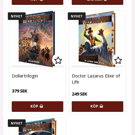
NYHET
NYHET
Lägg till i favoritlistan
Lägg t
Dollartrilogin
Doctor Lazarus Elixir of
Life
379 SEK
249 SEK
KÖP
KÖP
NYHET